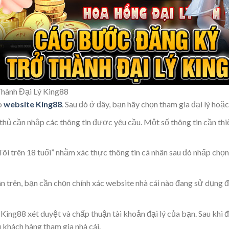
hành Đại Lý King88
o
website King88
. Sau đó ở đây, bạn hãy chọn tham gia đại lý hoặ
thủ cần nhập các thông tin được yêu cầu. Một số thông tin cần thiết
i trên 18 tuổi” nhằm xác thực thông tin cá nhân sau đó nhấp chọn
ân trên, bạn cần chọn chính xác website nhà cái nào đang sử dụng
 King88 xét duyệt và chấp thuận tài khoản đại lý của bạn. Sau kh
 khách hàng tham gia nhà cái.