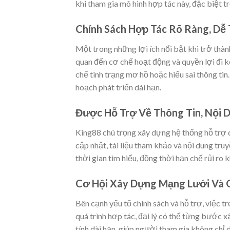
khi tham gia mô hình hợp tác này, đặc biệt t
Chính Sách Hợp Tác Rõ Ràng, Dễ 
Một trong những lợi ích nổi bật khi trở thàn
quan đến cơ chế hoạt động và quyền lợi đi k
chế tình trạng mơ hồ hoặc hiểu sai thông tin
hoạch phát triển dài hạn.
Được Hỗ Trợ Về Thông Tin, Nội 
King88 chú trọng xây dựng hệ thống hỗ trợ dà
cập nhật, tài liệu tham khảo và nội dung truy
thời gian tìm hiểu, đồng thời hạn chế rủi ro 
Cơ Hội Xây Dựng Mạng Lưới Và G
Bên cạnh yếu tố chính sách và hỗ trợ, việc t
quá trình hợp tác, đại lý có thể từng bước 
tính dài hạn, giúp người tham gia không chỉ 