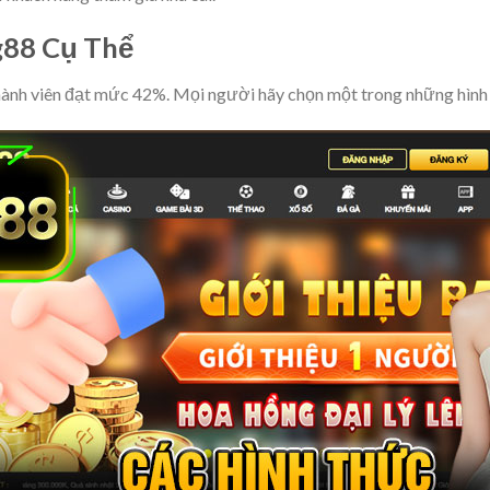
g88 Cụ Thể
hành viên đạt mức 42%. Mọi người hãy chọn một trong những hình