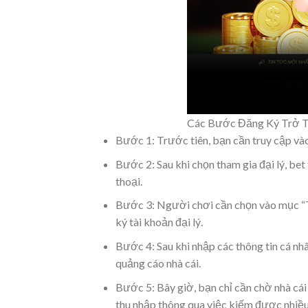
Các Bước Đăng Ký Trở T
Bước 1: Trước tiên, bạn cần truy cập và
Bước 2: Sau khi chọn tham gia đại lý, bet 
thoại.
Bước 3: Người chơi cần chọn vào mục “Tô
ký tài khoản đại lý.
Bước 4: Sau khi nhập các thông tin cá nh
quảng cáo nhà cái.
Bước 5: Bây giờ, bạn chỉ cần chờ nhà cái
thu nhập thông qua việc kiếm được nhiều