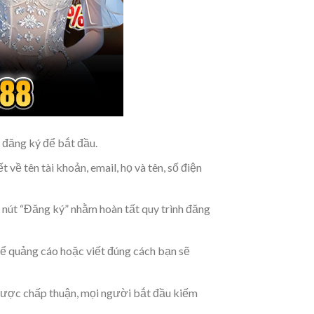
c đăng ký để bắt đầu.
 về tên tài khoản, email, họ và tên, số điện
 nút “Đăng ký” nhằm hoàn tất quy trình đăng
 để quảng cáo hoặc viết đúng cách bạn sẽ
i được chấp thuận, mọi người bắt đầu kiếm