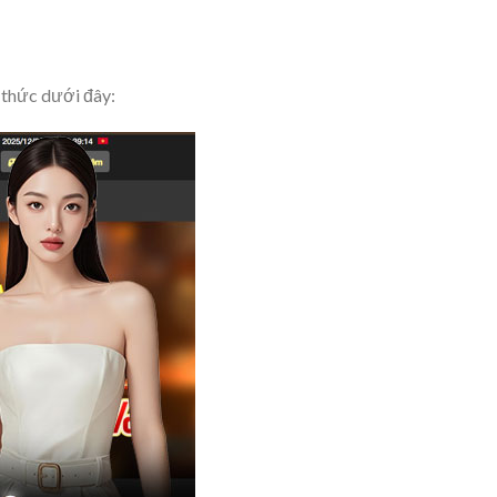
 thức dưới đây: