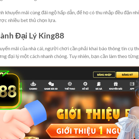
nh khuyến mãi cùng đãi ngộ hấp dẫn, để họ có thu nhập đều đặn nhờ 
được nhiều bet thủ chọn lựa.
ành Đại Lý King88
yến mãi của nhà cái, người chơi cần phải khai báo thông tin cụ th
ừng đại lý một cách nhanh chóng. Tuy nhiên, bạn cần làm theo từn