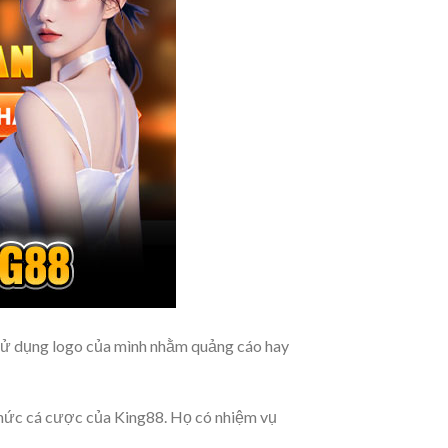
ể sử dụng logo của mình nhằm quảng cáo hay
h thức cá cược của King88. Họ có nhiệm vụ