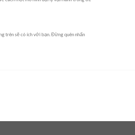
ng trên sẽ có ích với bạn. Đừng quên nhấn