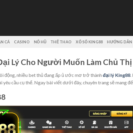
ẮN CÁ
CASINO
NỔ HŨ
THỂ THAO
XỔ SỐ KING88
HƯỚNG DẪN
 Đại Lý Cho Người Muốn Làm Chủ Th
ôi động, nhiều bet thủ đang ấp ủ ước mơ trở thành
đại lý King88
.
yêu cầu cụ thể. Ngay bài viết dưới đây, chuyên trang sẽ mang đến
88